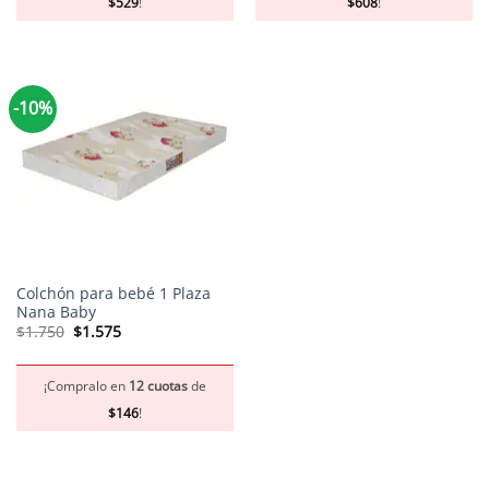
$
529
!
$
608
!
-10%
Colchón para bebé 1 Plaza
Nana Baby
El
El
$
1.750
$
1.575
precio
precio
original
actual
era:
es:
$1.750.
$1.575.
¡Compralo en
12 cuotas
de
$
146
!