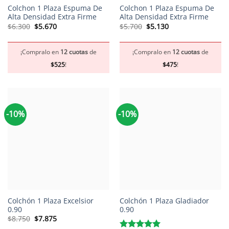
Colchon 1 Plaza Espuma De
Colchon 1 Plaza Espuma De
Alta Densidad Extra Firme
Alta Densidad Extra Firme
El
El
El
El
$
6.300
$
5.670
$
5.700
$
5.130
precio
precio
precio
precio
original
actual
original
actual
era:
es:
era:
es:
$6.300.
$5.670.
$5.700.
$5.130.
¡Compralo en
12 cuotas
de
¡Compralo en
12 cuotas
de
$
525
!
$
475
!
-10%
-10%
Colchón 1 Plaza Excelsior
Colchón 1 Plaza Gladiador
0.90
0.90
El
El
$
8.750
$
7.875
precio
precio