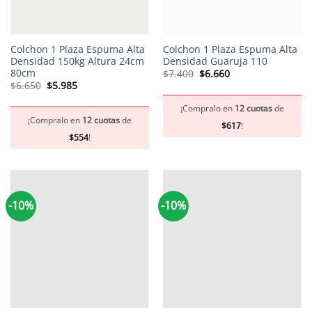
Colchon 1 Plaza Espuma Alta
Colchon 1 Plaza Espuma Alta
Densidad 150kg Altura 24cm
Densidad Guaruja 110
80cm
El
El
$
7.400
$
6.660
precio
precio
El
El
$
6.650
$
5.985
original
actual
precio
precio
era:
es:
original
actual
$7.400.
$6.660.
¡Compralo en
12 cuotas
de
era:
es:
$6.650.
$5.985.
¡Compralo en
12 cuotas
de
$
617
!
$
554
!
-10%
-10%