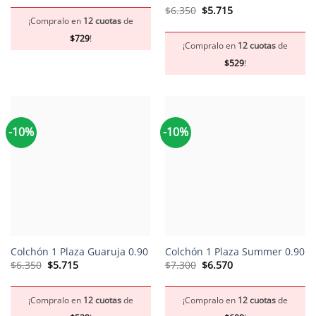
original
actual
El
El
Valorado
$
6.350
$
5.715
era:
es:
precio
precio
$8.750.
$7.875.
con
5
de 5
¡Compralo en
12 cuotas
de
original
actual
era:
es:
$
729
!
$6.350.
$5.715.
¡Compralo en
12 cuotas
de
$
529
!
-10%
-10%
Colchón 1 Plaza Guaruja 0.90
Colchón 1 Plaza Summer 0.90
El
El
El
El
$
6.350
$
5.715
$
7.300
$
6.570
precio
precio
precio
precio
original
actual
original
actual
era:
es:
era:
es:
$6.350.
$5.715.
$7.300.
$6.570.
¡Compralo en
12 cuotas
de
¡Compralo en
12 cuotas
de