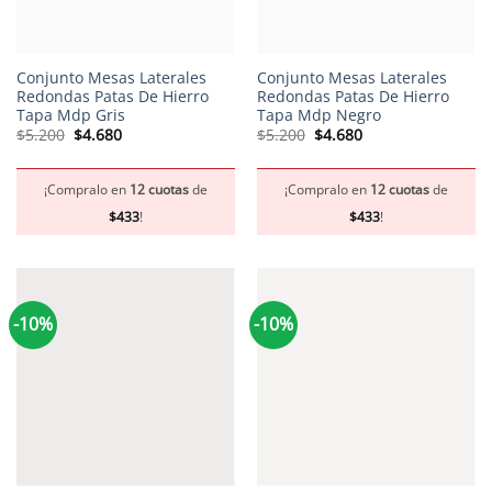
Conjunto Mesas Laterales
Conjunto Mesas Laterales
Redondas Patas De Hierro
Redondas Patas De Hierro
Tapa Mdp Gris
Tapa Mdp Negro
El
El
El
El
$
5.200
$
4.680
$
5.200
$
4.680
precio
precio
precio
precio
original
actual
original
actual
era:
es:
era:
es:
$5.200.
$4.680.
$5.200.
$4.680.
¡Compralo en
12 cuotas
de
¡Compralo en
12 cuotas
de
$
433
!
$
433
!
-10%
-10%