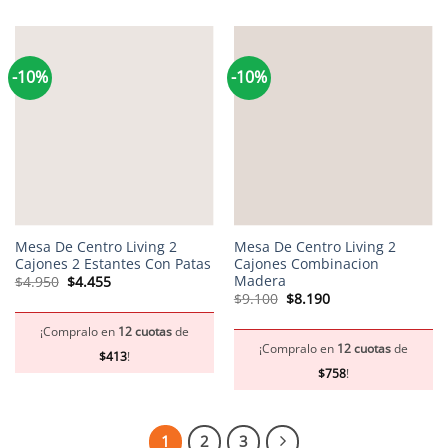
-10%
-10%
Mesa De Centro Living 2
Mesa De Centro Living 2
Cajones 2 Estantes Con Patas
Cajones Combinacion
Madera
El
El
$
4.950
$
4.455
precio
precio
El
El
$
9.100
$
8.190
original
actual
precio
precio
era:
es:
original
actual
$4.950.
$4.455.
¡Compralo en
12 cuotas
de
era:
es:
$9.100.
$8.190.
¡Compralo en
12 cuotas
de
$
413
!
$
758
!
1
2
3