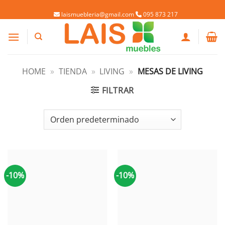
Saltar
Welaman S.A. RUT: 215488460019
laismuebleria@gmail.com
095 873 217
al
contenido
HOME
»
TIENDA
»
LIVING
»
MESAS DE LIVING
FILTRAR
-10%
-10%