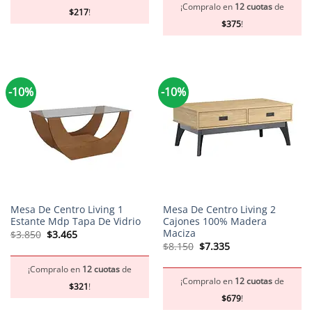
$4.500.
$4.050.
¡Compralo en
12 cuotas
de
$
217
!
$
375
!
-10%
-10%
Mesa De Centro Living 1
Mesa De Centro Living 2
Estante Mdp Tapa De Vidrio
Cajones 100% Madera
Maciza
El
El
$
3.850
$
3.465
precio
precio
El
El
$
8.150
$
7.335
original
actual
precio
precio
era:
es:
original
actual
$3.850.
$3.465.
¡Compralo en
12 cuotas
de
era:
es:
$8.150.
$7.335.
¡Compralo en
12 cuotas
de
$
321
!
$
679
!