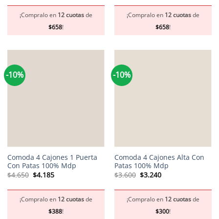
original
actual
original
actual
era:
es:
era:
es:
$7.900.
$7.110.
$7.900.
$7.110.
¡Compralo en
12 cuotas
de
¡Compralo en
12 cuotas
de
$
658
!
$
658
!
-10%
-10%
Comoda 4 Cajones 1 Puerta
Comoda 4 Cajones Alta Con
Con Patas 100% Mdp
Patas 100% Mdp
El
El
El
El
$
4.650
$
4.185
$
3.600
$
3.240
precio
precio
precio
precio
original
actual
original
actual
era:
es:
era:
es:
$4.650.
$4.185.
$3.600.
$3.240.
¡Compralo en
12 cuotas
de
¡Compralo en
12 cuotas
de
$
388
!
$
300
!