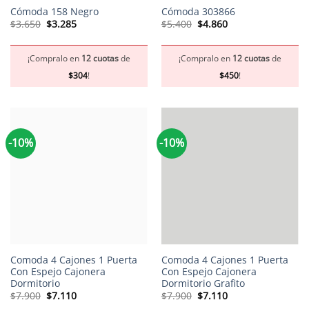
Cómoda 158 Negro
Cómoda 303866
El
El
El
El
$
3.650
$
3.285
$
5.400
$
4.860
precio
precio
precio
precio
original
actual
original
actual
era:
es:
era:
es:
$3.650.
$3.285.
$5.400.
$4.860.
¡Compralo en
12 cuotas
de
¡Compralo en
12 cuotas
de
$
304
!
$
450
!
-10%
-10%
Comoda 4 Cajones 1 Puerta
Comoda 4 Cajones 1 Puerta
Con Espejo Cajonera
Con Espejo Cajonera
Dormitorio
Dormitorio Grafito
El
El
El
El
$
7.900
$
7.110
$
7.900
$
7.110
precio
precio
precio
precio