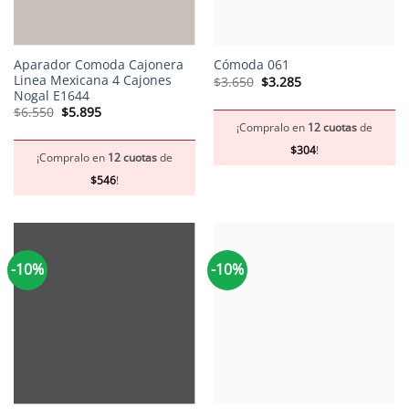
Aparador Comoda Cajonera
Cómoda 061
Linea Mexicana 4 Cajones
El
El
$
3.650
$
3.285
precio
precio
Nogal E1644
original
actual
El
El
$
6.550
$
5.895
era:
es:
precio
precio
$3.650.
$3.285.
¡Compralo en
12 cuotas
de
original
actual
era:
es:
$
304
!
$6.550.
$5.895.
¡Compralo en
12 cuotas
de
$
546
!
-10%
-10%