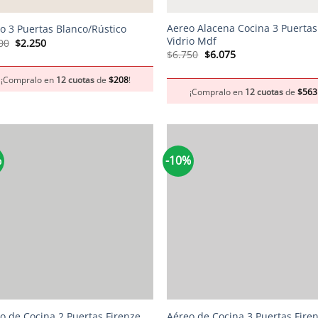
Aereo Alacena Cocina 3 Puerta
o 3 Puertas Blanco/Rústico
Vidrio Mdf
El
El
00
$
2.250
precio
precio
El
El
$
6.750
$
6.075
original
actual
precio
precio
era:
es:
original
actual
¡Compralo en
12 cuotas
de
$
208
!
$2.500.
$2.250.
era:
es:
¡Compralo en
12 cuotas
de
$
563
$6.750.
$6.075.
%
-10%
+
o de Cocina 2 Puertas Firenze
Aéreo de Cocina 3 Puertas Fire