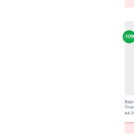
-10
+
Bajo
Tira
$
4.7