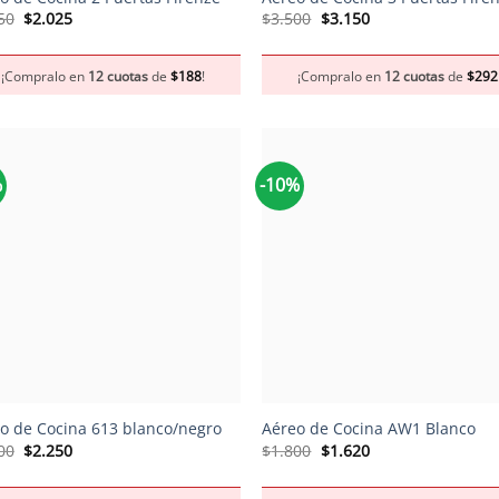
El
El
El
El
50
$
2.025
$
3.500
$
3.150
precio
precio
precio
precio
original
actual
original
actual
era:
es:
era:
es:
¡Compralo en
12 cuotas
de
$
188
!
¡Compralo en
12 cuotas
de
$
292
$2.250.
$2.025.
$3.500.
$3.150.
%
-10%
+
o de Cocina 613 blanco/negro
Aéreo de Cocina AW1 Blanco
El
El
El
El
00
$
2.250
$
1.800
$
1.620
precio
precio
precio
precio
original
actual
original
actual
era:
es:
era:
es: