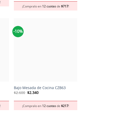
!
era:
es:
¡Compralo en
12 cuotas
de
$
717
!
$8.600.
$7.740.
-10%
+
Bajo Mesada de Cocina CZB63
El
El
$
2.600
$
2.340
precio
precio
original
actual
era:
es:
!
¡Compralo en
12 cuotas
de
$
217
!
$2.600.
$2.340.