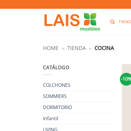
Saltar
Welaman S.A. RUT: 215488460019
al
contenido
TIEN
HOME
»
TIENDA
»
COCINA
CATÁLOGO
-10
COLCHONES
SOMMIERS
DORMITORIO
Infantil
LIVING
+