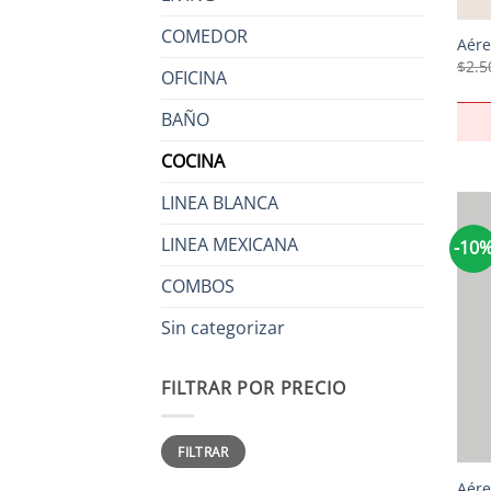
COMEDOR
Aére
$
2.5
OFICINA
BAÑO
COCINA
LINEA BLANCA
LINEA MEXICANA
-10
COMBOS
Sin categorizar
FILTRAR POR PRECIO
Precio
Precio
+
FILTRAR
mínimo
máximo
Aére