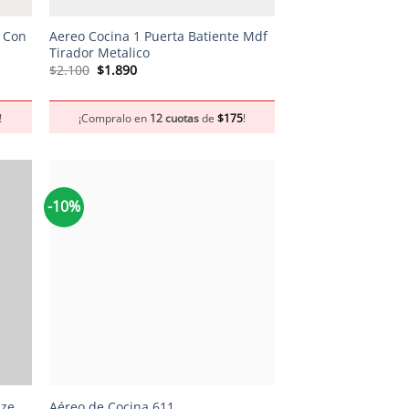
s Con
Aereo Cocina 1 Puerta Batiente Mdf
Tirador Metalico
El
El
$
2.100
$
1.890
precio
precio
original
actual
era:
es:
!
¡Compralo en
12 cuotas
de
$
175
!
$2.100.
$1.890.
-10%
+
nze
Aéreo de Cocina 611