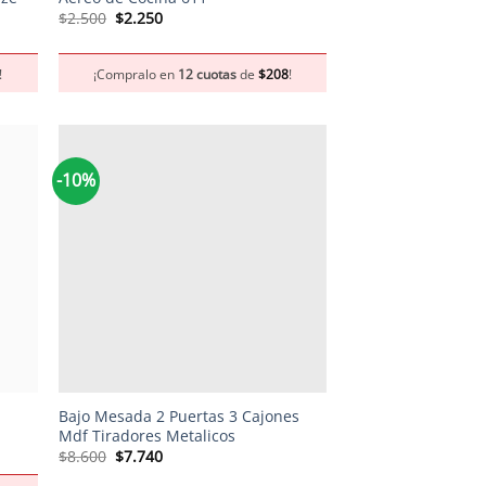
El
El
$
2.500
$
2.250
precio
precio
original
actual
era:
es:
!
¡Compralo en
12 cuotas
de
$
208
!
$2.500.
$2.250.
-10%
+
Bajo Mesada 2 Puertas 3 Cajones
Mdf Tiradores Metalicos
El
El
$
8.600
$
7.740
precio
precio
original
actual