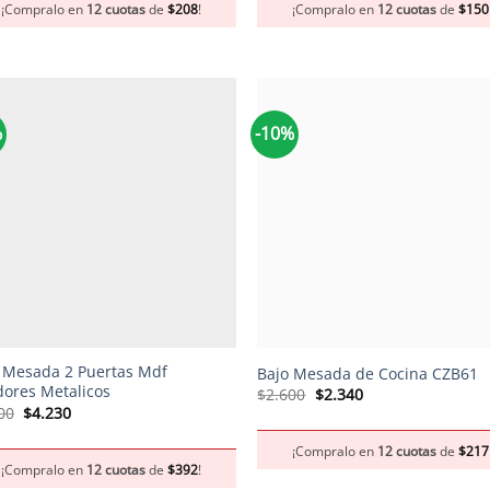
¡Compralo en
12 cuotas
de
$
208
!
¡Compralo en
12 cuotas
de
$
150
$2.500.
$2.250.
$1.800.
$1.620.
%
-10%
+
 Mesada 2 Puertas Mdf
Bajo Mesada de Cocina CZB61
dores Metalicos
El
El
$
2.600
$
2.340
precio
precio
El
El
00
$
4.230
original
actual
precio
precio
era:
es:
original
actual
¡Compralo en
12 cuotas
de
$
217
$2.600.
$2.340.
era:
es:
¡Compralo en
12 cuotas
de
$
392
!
$4.700.
$4.230.