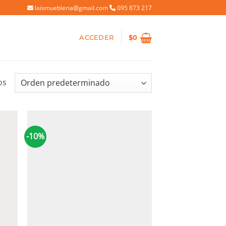
laismuebleria@gmail.com
095 873 217
ACCEDER
$
0
os
-10%
+