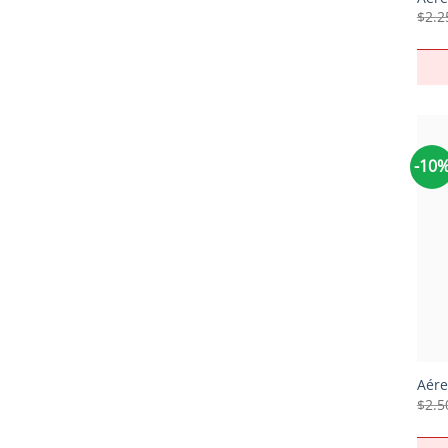
$
2.2
-10
+
Aére
$
2.5