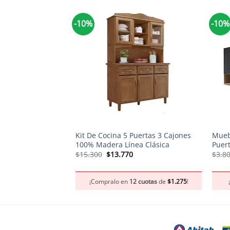
-10%
-10%
+
+
Kit De Cocina 5 Puertas 3 Cajones
Mueb
100% Madera Línea Clásica
Puer
El
El
$
15.300
$
13.770
$
3.8
precio
precio
original
actual
era:
es:
¡Compralo en
12 cuotas
de
$
1.275
!
$15.300.
$13.770.