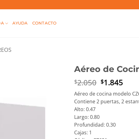
DA
AYUDA
CONTACTO
REOS
Aéreo de Coci
El
El
2.050
1.845
$
$
precio
prec
Aéreo de cocina modelo CZ
original
actu
Contiene 2 puertas, 2 estan
era:
es:
Alto: 0.47
$2.050.
$1.8
Largo: 0.80
Profundidad: 0.30
Cajas: 1