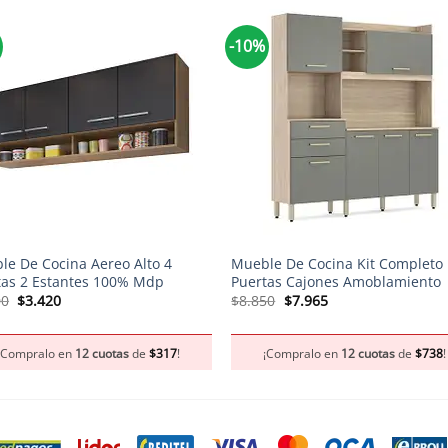
-10%
+
le De Cocina Aereo Alto 4
Mueble De Cocina Kit Completo
tas 2 Estantes 100% Mdp
Puertas Cajones Amoblamiento
El
El
El
El
00
$
3.420
$
8.850
$
7.965
precio
precio
precio
precio
original
actual
original
actual
era:
es:
era:
es:
¡Compralo en
12 cuotas
de
$
317
!
¡Compralo en
12 cuotas
de
$
738
!
$3.800.
$3.420.
$8.850.
$7.965.