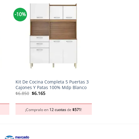
-10%
-10%
+
+
Kit De Cocina Completa 5 Puertas 3
Mueble Auxiliar de
Cajones Y Patas 100% Mdp Blanco
El
El
$
2.900
$
2.610
precio
preci
El
El
$
6.850
$
6.165
original
actua
precio
precio
era:
es:
original
actual
¡Compralo en
12 
$2.900.
$2.61
era:
es:
¡Compralo en
12 cuotas
de
$
571
!
$6.850.
$6.165.