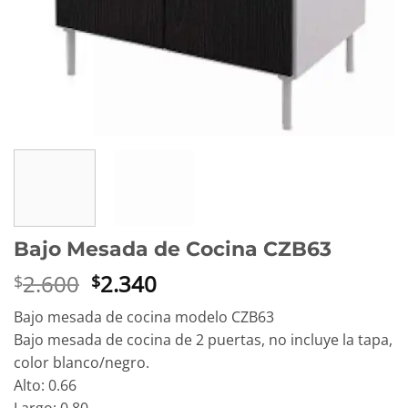
Bajo Mesada de Cocina CZB63
El
El
2.600
2.340
$
$
precio
precio
Bajo mesada de cocina modelo CZB63
original
actual
Bajo mesada de cocina de 2 puertas, no incluye la tapa,
era:
es:
color blanco/negro.
$2.600.
$2.340.
Alto: 0.66
Largo: 0.80