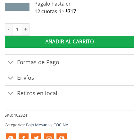
Pagalo hasta en
12 cuotas
de
$
717
Bajo Mesada 2 Puertas 3 Cajones Mdf Tiradores Metalicos canti
AÑADIR AL CARRITO
Formas de Pago
Envíos
Retiros en local
SKU:
102324
Categorías:
Bajo Mesadas
,
COCINA