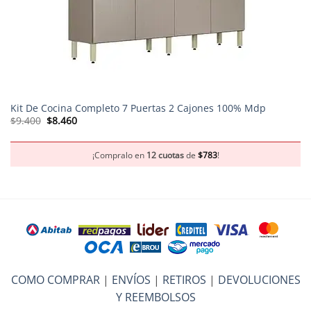
Kit De Cocina Completo 7 Puertas 2 Cajones 100% Mdp
El
El
$
9.400
$
8.460
precio
precio
original
actual
era:
es:
$9.400.
$8.460.
¡Compralo en
12 cuotas
de
$
783
!
COMO COMPRAR
|
ENVÍOS
|
RETIROS
|
DEVOLUCIONES
Y REEMBOLSOS