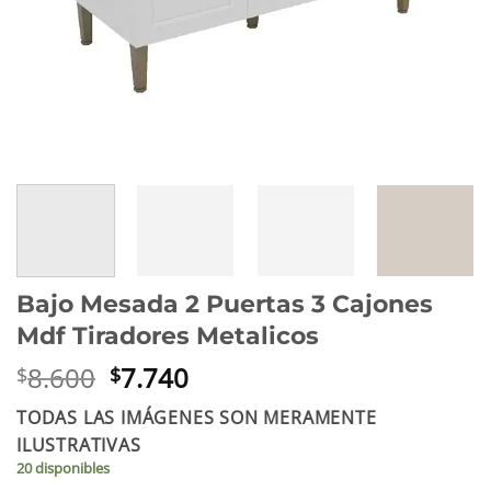
Bajo Mesada 2 Puertas 3 Cajones
Mdf Tiradores Metalicos
El
El
8.600
7.740
$
$
precio
precio
TODAS LAS IMÁGENES SON MERAMENTE
original
actual
ILUSTRATIVAS
era:
es:
20 disponibles
$8.600.
$7.740.