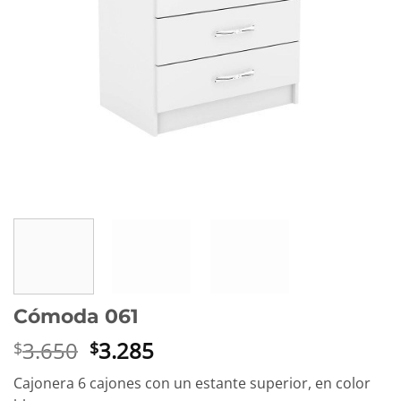
Cómoda 061
El
El
3.650
3.285
$
$
precio
precio
Cajonera 6 cajones con un estante superior, en color
original
actual