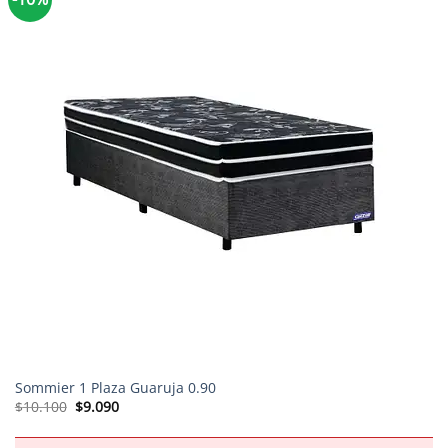
Sommier 1 Plaza Guaruja 0.90
El
El
$
10.100
$
9.090
precio
precio
original
actual
era:
es: