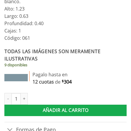
blanco.
era:
es:
Alto: 1.23
$3.650.
$3.285.
Largo: 0.63
Profundidad: 0.40
Cajas: 1
Código: 061
TODAS LAS IMÁGENES SON MERAMENTE
ILUSTRATIVAS
9 disponibles
Pagalo hasta en
12 cuotas
de
$
304
Cómoda 061 cantidad
AÑADIR AL CARRITO
Formas de Pago