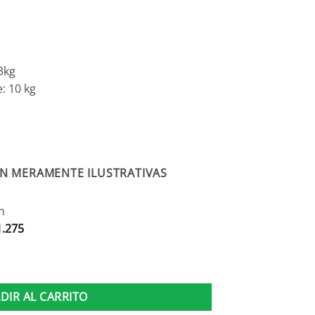
3kg
: 10 kg
N MERAMENTE ILUSTRATIVAS
n
1.275
dad
DIR AL CARRITO