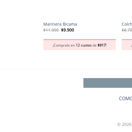
+
+
Marinera Bicama
Colch
El
El
$
11.000
$
9.900
$
8.7
precio
precio
original
actual
era:
es:
¡Compralo en
12 cuotas
de
$
917
!
$11.000.
$9.900.
COMO
© 2026 