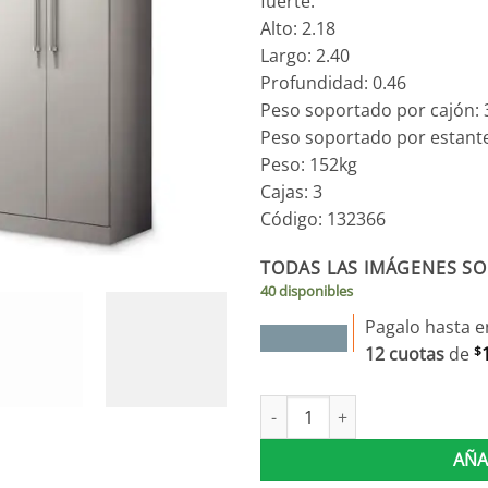
fuerte.
Alto: 2.18
Largo: 2.40
Profundidad: 0.46
Peso soportado por cajón: 
Peso soportado por estante
Peso: 152kg
Cajas: 3
Código: 132366
TODAS LAS IMÁGENES SO
40 disponibles
Pagalo hasta e
12 cuotas
de
$
Ropero 8 Puertas 132366 canti
AÑA