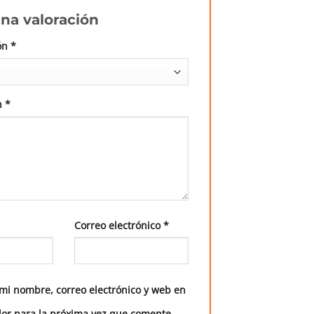
na valoración
ón
*
n
*
Correo electrónico
*
mi nombre, correo electrónico y web en
or para la próxima vez que comente.