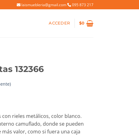
laismuebleria@gmail.com
095 873 217
ACCEDER
$
0
tas 132366
iente)
ecio
tual
 con rieles metálicos, color blanco.
:
nterno camuflado, donde se pueden
3.770.
 más valor, como si fuera una caja