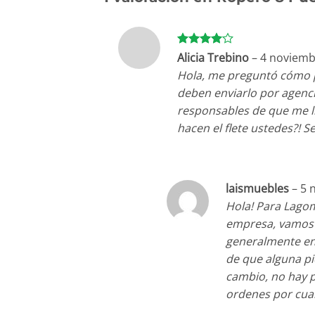
Valorado
Alicia Trebino
–
4 noviemb
con
4
de
Hola, me preguntó cómo 
5
deben enviarlo por agenci
responsables de que me l
hacen el flete ustedes?! Se
laismuebles
–
5 
Hola! Para Lago
empresa, vamos l
generalmente en 
de que alguna pi
cambio, no hay 
ordenes por cual