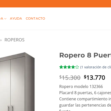
DA
AYUDA
CONTACTO
»
ROPEROS
Ropero 8 Puer
(
1
valoración de cl
Valorado
1
El
El
15.300
13.770
$
$
con
4
de
5 en
precio
pr
base a
Ropero modelo 132366
original
ac
valoración
Placard 8 puertas, 6 cajones
de un
era:
es
cliente
Contiene compartimiento i
$15.300.
$1
guardar las pertenencias de