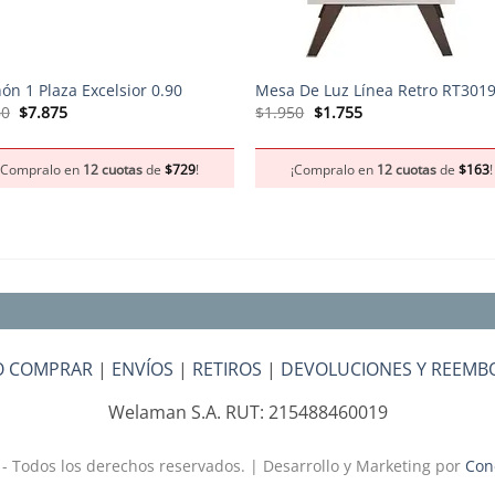
+
ón 1 Plaza Excelsior 0.90
Mesa De Luz Línea Retro RT301
El
El
El
El
50
$
7.875
$
1.950
$
1.755
precio
precio
precio
precio
original
actual
original
actual
era:
es:
era:
es:
¡Compralo en
12 cuotas
de
$
729
!
¡Compralo en
12 cuotas
de
$
163
!
$8.750.
$7.875.
$1.950.
$1.755.
 COMPRAR
|
ENVÍOS
|
RETIROS
|
DEVOLUCIONES Y REEMB
Welaman S.A. RUT: 215488460019
- Todos los derechos reservados. | Desarrollo y Marketing por
Con