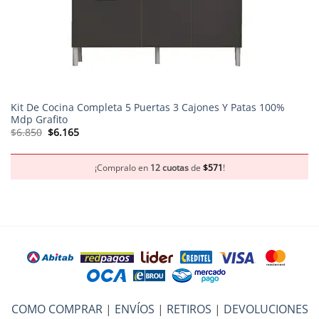
Kit De Cocina Completa 5 Puertas 3 Cajones Y Patas 100%
Mdp Grafito
El
El
$
6.850
$
6.165
precio
precio
original
actual
era:
es:
$6.850.
$6.165.
¡Compralo en
12 cuotas
de
$
571
!
COMO COMPRAR
|
ENVÍOS
|
RETIROS
|
DEVOLUCIONES