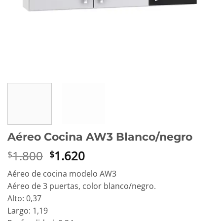
Aéreo Cocina AW3 Blanco/negro
El
El
1.800
1.620
$
$
precio
precio
Aéreo de cocina modelo AW3
original
actual
Aéreo de 3 puertas, color blanco/negro.
era:
es:
Alto: 0,37
$1.800.
$1.620.
Largo: 1,19