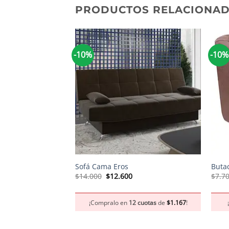
PRODUCTOS RELACIONA
-10%
-10%
+
+
Sofá Cama Eros
Buta
El
El
$
14.000
$
12.600
$
7.7
precio
precio
original
actual
era:
es:
¡Compralo en
12 cuotas
de
$
1.167
!
$14.000.
$12.600.