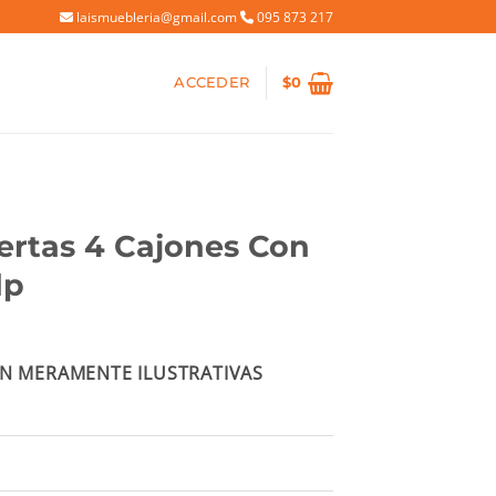
laismuebleria@gmail.com
095 873 217
ACCEDER
$
0
ertas 4 Cajones Con
dp
io
N MERAMENTE ILUSTRATIVAS
al
60.