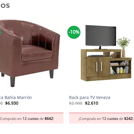
DOS
-10%
+
ca Bahía Marrón
Rack para TV Veneza
El
El
El
El
00
$
6.930
$
2.900
$
2.610
precio
precio
precio
precio
original
actual
original
actual
era:
es:
era:
es:
¡Compralo en
12 cuotas
de
$
642
!
¡Compralo en
12 cuotas
de
$
242
!
$7.700.
$6.930.
$2.900.
$2.610.