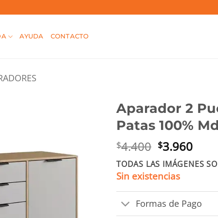
DA
AYUDA
CONTACTO
RADORES
Aparador 2 Pu
Patas 100% M
El
El
4.400
3.960
$
$
precio
prec
TODAS LAS IMÁGENES SO
original
actu
Sin existencias
era:
es:
$4.400.
$3.9
Formas de Pago