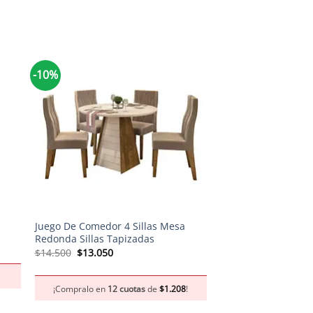
-10%
-10%
+
+
Juego De Comedor 4 Sillas Mesa
Combo Mesa Peyton 
Redonda Sillas Tapizadas
El
El
$
21.450
$
19.305
precio
pr
El
El
$
14.500
$
13.050
original
act
precio
precio
era:
es:
original
actual
¡Compralo en
12 c
$21.450.
$1
era:
es:
¡Compralo en
12 cuotas
de
$
1.208
!
$14.500.
$13.050.