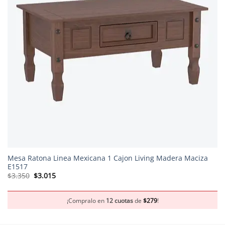
Mesa Ratona Linea Mexicana 1 Cajon Living Madera Maciza
E1517
El
El
$
3.350
$
3.015
precio
precio
original
actual
era:
es:
$3.350.
$3.015.
¡Compralo en
12 cuotas
de
$
279
!