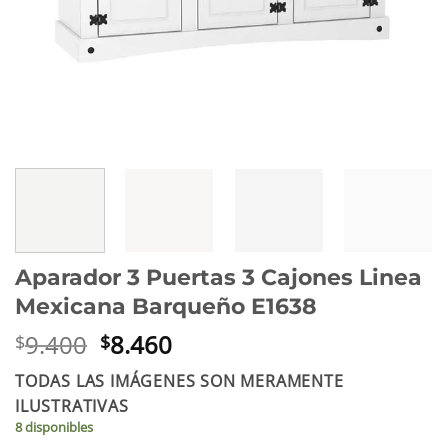
Aparador 3 Puertas 3 Cajones Linea
Mexicana Barqueño E1638
El
El
9.400
8.460
$
$
precio
precio
TODAS LAS IMÁGENES SON MERAMENTE
original
actual
ILUSTRATIVAS
era:
es:
8 disponibles
$9.400.
$8.460.