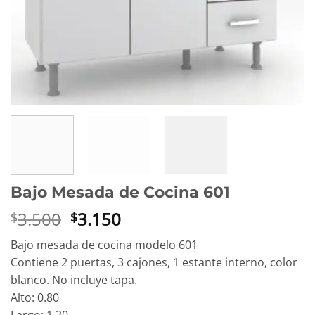
Bajo Mesada de Cocina 601
El
El
3.500
3.150
$
$
precio
precio
Bajo mesada de cocina modelo 601
original
actual
Contiene 2 puertas, 3 cajones, 1 estante interno, color
era:
es:
blanco. No incluye tapa.
$3.500.
$3.150.
Alto: 0.80
Largo: 1.20