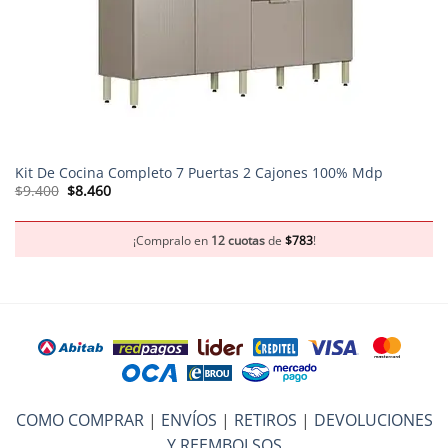
Kit De Cocina Completo 7 Puertas 2 Cajones 100% Mdp
El
El
$
9.400
$
8.460
precio
precio
original
actual
era:
es:
$9.400.
$8.460.
¡Compralo en
12 cuotas
de
$
783
!
COMO COMPRAR
|
ENVÍOS
|
RETIROS
|
DEVOLUCIONES
Y REEMBOLSOS