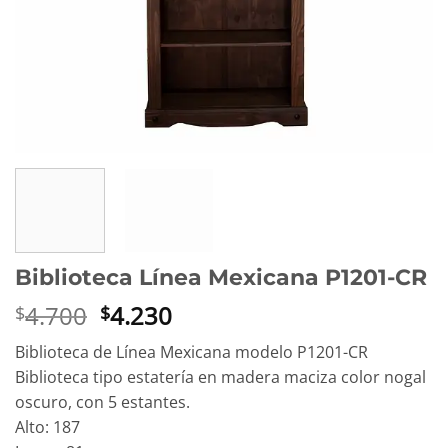
Biblioteca Línea Mexicana P1201-CR
El
El
4.700
4.230
$
$
precio
precio
Biblioteca de Línea Mexicana modelo P1201-CR
original
actual
Biblioteca tipo estatería en madera maciza color nogal
era:
es:
oscuro, con 5 estantes.
$4.700.
$4.230.
Alto: 187