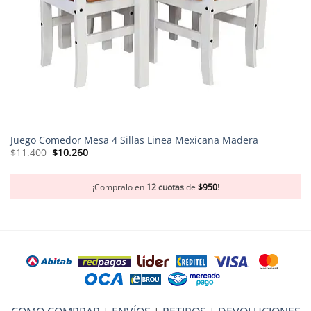
Juego Comedor Mesa 4 Sillas Linea Mexicana Madera
El
El
$
11.400
$
10.260
precio
precio
original
actual
era:
es:
$11.400.
$10.260.
¡Compralo en
12 cuotas
de
$
950
!