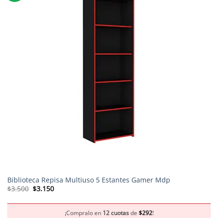
Biblioteca Repisa Multiuso 5 Estantes Gamer Mdp
El
El
$
3.500
$
3.150
precio
precio
original
actual
era:
es:
$3.500.
$3.150.
¡Compralo en
12 cuotas
de
$
292
!