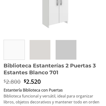
Biblioteca Estanterías 2 Puertas 3
Estantes Blanco 701
El
El
2.800
2.520
$
$
precio
precio
Estantería Biblioteca con Puertas
original
actual
Biblioteca funcional y versátil, ideal para organizar
era:
es:
libros, objetos decorativos y mantener todo en orden
$2.800.
$2.520.