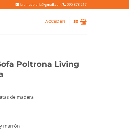
laismuebleria@gmail.com
095 873 217
ACCEDER
$
0
Sofa Poltrona Living
a
io
patas de madera
al
32.
 y marrón