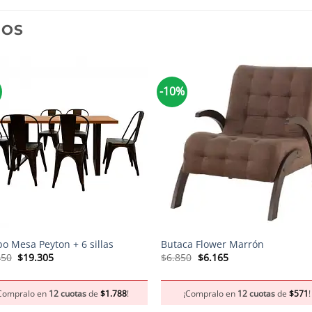
DOS
-10%
+
o Mesa Peyton + 6 sillas
Butaca Flower Marrón
El
El
El
El
450
$
19.305
$
6.850
$
6.165
precio
precio
precio
precio
original
actual
original
actual
era:
es:
era:
es:
Compralo en
12 cuotas
de
$
1.788
!
¡Compralo en
12 cuotas
de
$
571
!
$21.450.
$19.305.
$6.850.
$6.165.