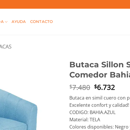
DA
AYUDA
CONTACTO
ACAS
Butaca Sillon 
Comedor Bahi
El
El
7.480
6.732
$
$
precio
prec
Butaca en simil cuero con 
original
actu
Excelente confort y calidad!
era:
es:
CODIGO: BAHIA.AZUL
$7.480.
$6.7
Material: TELA
Colores disponibles: Negro