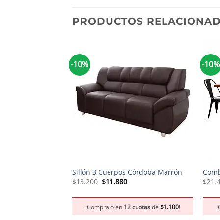
PRODUCTOS RELACIONA
-10%
-10%
+
+
Sillón 3 Cuerpos Córdoba Marrón
Comb
El
El
$
13.200
$
11.880
$
21.
precio
precio
original
actual
era:
es:
¡Compralo en
12 cuotas
de
$
1.100
!
¡
$13.200.
$11.880.