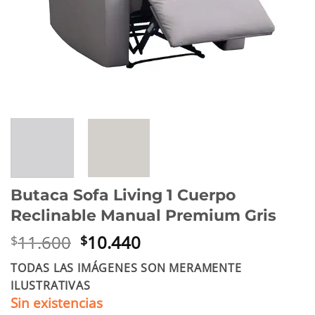
Butaca Sofa Living 1 Cuerpo
Reclinable Manual Premium Gris
El
El
11.600
10.440
$
$
precio
precio
TODAS LAS IMÁGENES SON MERAMENTE
original
actual
ILUSTRATIVAS
era:
es:
Sin existencias
$11.600.
$10.440.