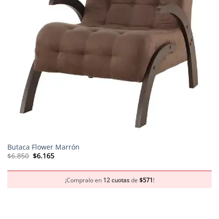
Butaca Flower Marrón
El
El
$
6.850
$
6.165
precio
precio
original
actual
era:
es:
$6.850.
$6.165.
¡Compralo en
12 cuotas
de
$
571
!