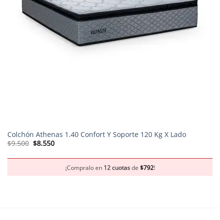
Colchón Athenas 1.40 Confort Y Soporte 120 Kg X Lado
El
El
$
9.500
$
8.550
precio
precio
original
actual
era:
es:
$9.500.
$8.550.
¡Compralo en
12 cuotas
de
$
792
!