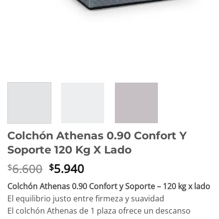
Colchón Athenas 0.90 Confort Y
Soporte 120 Kg X Lado
El
El
6.600
5.940
$
$
precio
precio
Colchón Athenas 0.90 Confort y Soporte – 120 kg x lado
original
actual
El equilibrio justo entre firmeza y suavidad
era:
es:
El colchón Athenas de 1 plaza ofrece un descanso
$6.600.
$5.940.