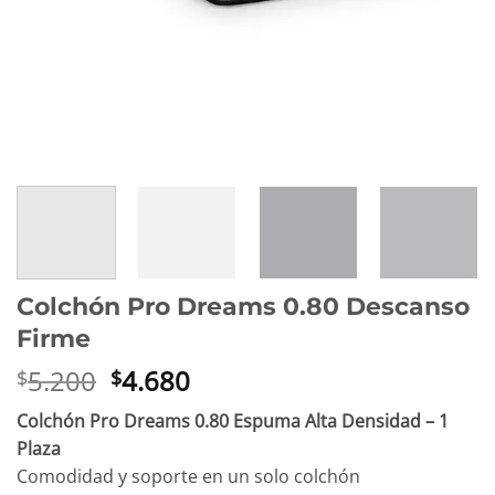
Colchón Pro Dreams 0.80 Descanso
Firme
El
El
5.200
4.680
$
$
precio
precio
Colchón Pro Dreams 0.80 Espuma Alta Densidad – 1
original
actual
Plaza
era:
es:
Comodidad y soporte en un solo colchón
$5.200.
$4.680.