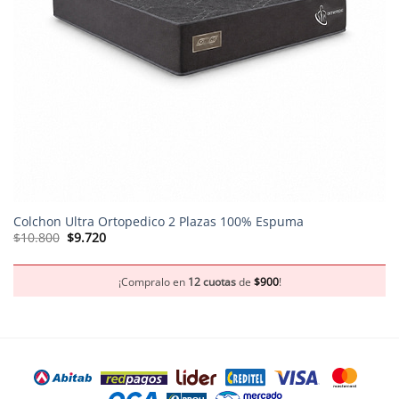
Colchon Ultra Ortopedico 2 Plazas 100% Espuma
El
El
$
10.800
$
9.720
precio
precio
original
actual
era:
es:
$10.800.
$9.720.
¡Compralo en
12 cuotas
de
$
900
!