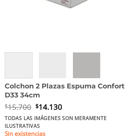
Colchon 2 Plazas Espuma Confort
D33 34cm
El
El
15.700
14.130
$
$
precio
precio
TODAS LAS IMÁGENES SON MERAMENTE
original
actual
ILUSTRATIVAS
era:
es:
Sin existencias
$15.700.
$14.130.