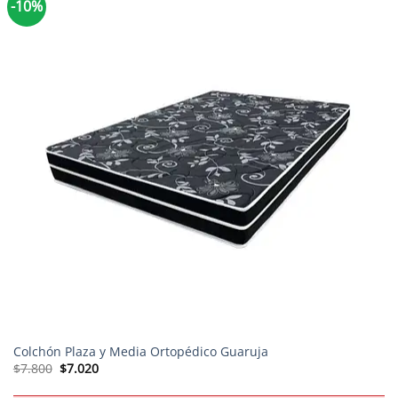
-10%
Colchón Plaza y Media Ortopédico Guaruja
El
El
$
7.800
$
7.020
precio
precio
original
actual