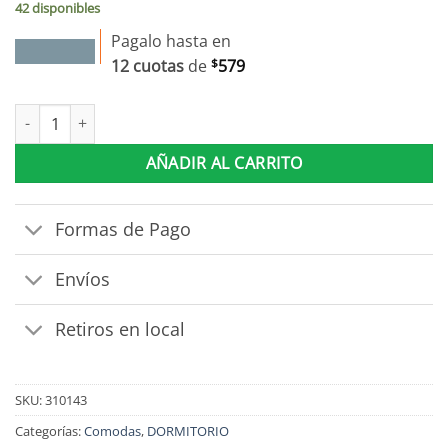
42 disponibles
$6.950.
$6.255.
Pagalo hasta en
12 cuotas
de
$
579
Comoda Cajonera 2 Puertas 5 Cajones 100% Mdp Dormitorio Jat
AÑADIR AL CARRITO
Formas de Pago
Envíos
Retiros en local
SKU:
310143
Categorías:
Comodas
,
DORMITORIO