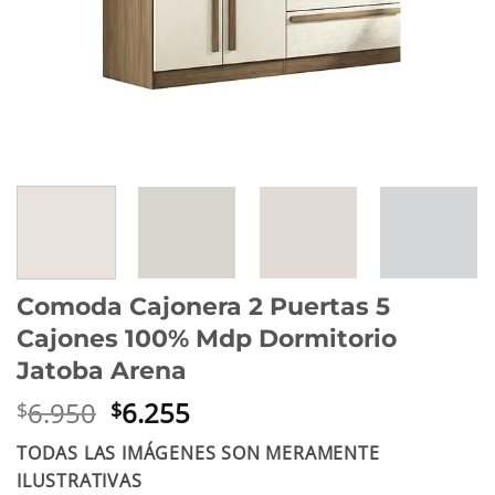
Comoda Cajonera 2 Puertas 5
Cajones 100% Mdp Dormitorio
Jatoba Arena
El
El
6.950
6.255
$
$
precio
precio
TODAS LAS IMÁGENES SON MERAMENTE
original
actual
ILUSTRATIVAS
era:
es: