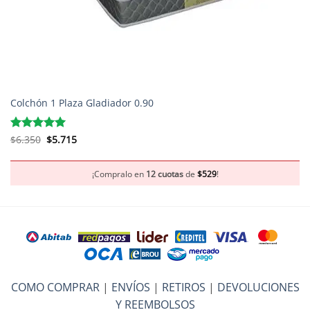
Colchón 1 Plaza Gladiador 0.90
El
El
Valorado
$
6.350
$
5.715
precio
precio
con
5
de 5
original
actual
era:
es:
$6.350.
$5.715.
¡Compralo en
12 cuotas
de
$
529
!
COMO COMPRAR
|
ENVÍOS
|
RETIROS
|
DEVOLUCIONES
Y REEMBOLSOS