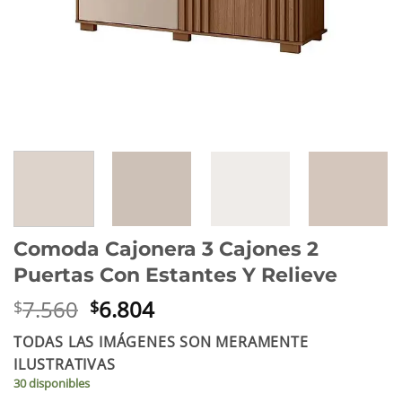
Comoda Cajonera 3 Cajones 2
Puertas Con Estantes Y Relieve
El
El
7.560
6.804
$
$
precio
precio
TODAS LAS IMÁGENES SON MERAMENTE
original
actual
ILUSTRATIVAS
era:
es:
30 disponibles
$7.560.
$6.804.