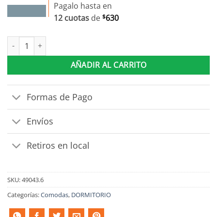
Pagalo hasta en
12 cuotas
de
$
630
Comoda Cajonera 3 Cajones 2 Puertas Con Estantes Y Relieve ca
AÑADIR AL CARRITO
Formas de Pago
Envíos
Retiros en local
SKU:
49043.6
Categorías:
Comodas
,
DORMITORIO