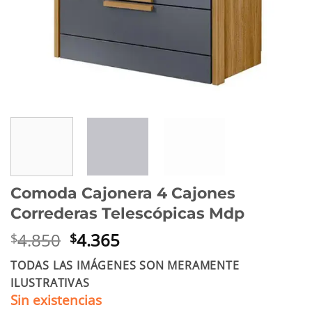
Comoda Cajonera 4 Cajones
Correderas Telescópicas Mdp
El
El
4.850
4.365
$
$
precio
precio
TODAS LAS IMÁGENES SON MERAMENTE
original
actual
ILUSTRATIVAS
era:
es:
Sin existencias
$4.850.
$4.365.