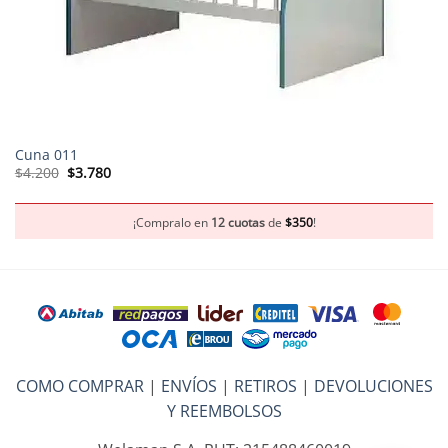
Cuna 011
El
El
$
4.200
$
3.780
precio
precio
original
actual
era:
es:
$4.200.
$3.780.
¡Compralo en
12 cuotas
de
$
350
!
COMO COMPRAR
|
ENVÍOS
|
RETIROS
|
DEVOLUCIONES
Y REEMBOLSOS