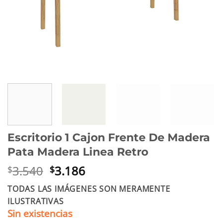
Escritorio 1 Cajon Frente De Madera
Pata Madera Linea Retro
El
El
3.540
3.186
$
$
precio
precio
TODAS LAS IMÁGENES SON MERAMENTE
original
actual
ILUSTRATIVAS
era:
es:
Sin existencias
$3.540.
$3.186.