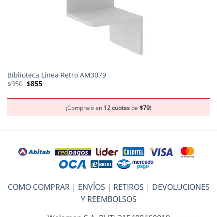
Biblioteca Línea Retro AM3079
El
El
$
950
$
855
precio
precio
original
actual
era:
es:
$950.
$855.
¡Compralo en
12 cuotas
de
$
79
!
COMO COMPRAR
|
ENVÍOS
|
RETIROS
|
DEVOLUCIONES
Y REEMBOLSOS