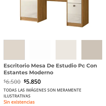
Escritorio Mesa De Estudio Pc Con
Estantes Moderno
El
El
6.500
5.850
$
$
precio
precio
TODAS LAS IMÁGENES SON MERAMENTE
original
actual
ILUSTRATIVAS
era:
es:
Sin existencias
$6.500.
$5.850.