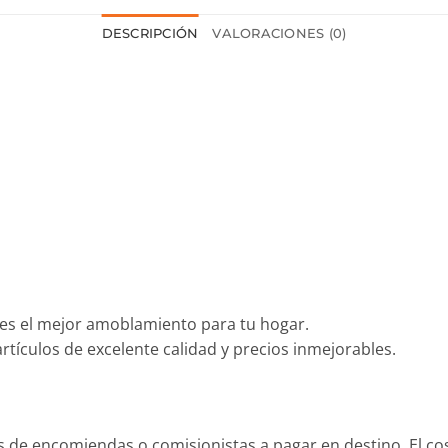
DESCRIPCIÓN
VALORACIONES (0)
es el mejor amoblamiento para tu hogar.
tículos de excelente calidad y precios inmejorables.
és de encomiendas o comisionistas a pagar en destino. El c