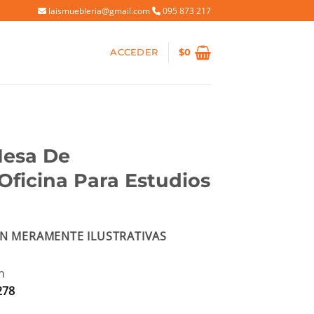
laismuebleria@gmail.com
095 873 217
ACCEDER
$
0
Mesa De
ficina Para Estudios
io
N MERAMENTE ILUSTRATIVAS
al
97.
n
278