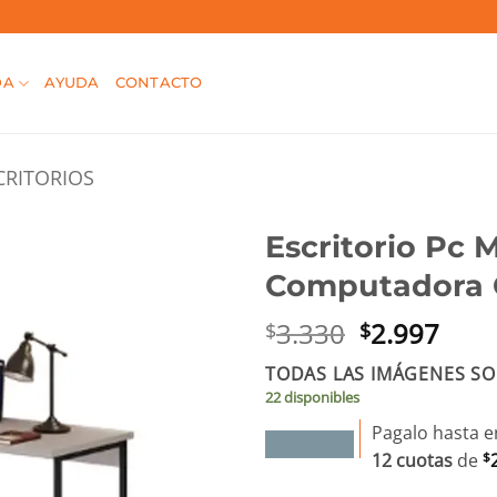
DA
AYUDA
CONTACTO
CRITORIOS
Escritorio Pc 
Computadora O
El
El
3.330
2.997
$
$
precio
prec
TODAS LAS IMÁGENES SO
original
actu
22 disponibles
era:
es:
$3.330.
$2.9
Pagalo hasta e
12 cuotas
de
$