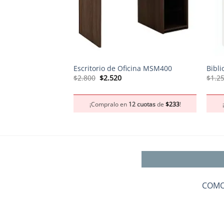
+
+
Escritorio de Oficina MSM400
Bibl
El
El
$
2.800
$
2.520
$
1.2
precio
precio
original
actual
era:
es:
¡Compralo en
12 cuotas
de
$
233
!
$2.800.
$2.520.
COMO