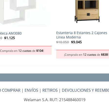
+
Estanteria 8 Estantes 2 Cajones
ioteca AM3080
Linea Moderna
El
El
50
$
1.125
precio
precio
El
El
$
10.050
$
9.045
original
actual
precio
precio
era:
es:
original
actual
¡Compralo en
12 cuotas
de
$
104
!
$1.250.
$1.125.
era:
es:
¡Compralo en
12 cuotas
de
$
838
!
$10.050.
$9.045.
 COMPRAR
|
ENVÍOS
|
RETIROS
|
DEVOLUCIONES Y REEMB
Welaman S.A. RUT: 215488460019