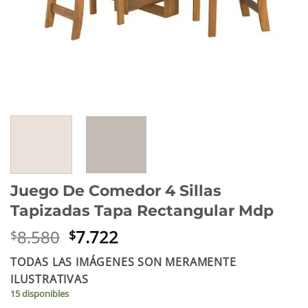
Juego De Comedor 4 Sillas
Tapizadas Tapa Rectangular Mdp
El
El
8.580
7.722
$
$
precio
precio
TODAS LAS IMÁGENES SON MERAMENTE
original
actual
ILUSTRATIVAS
era:
es:
15 disponibles
$8.580.
$7.722.