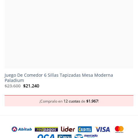
Juego De Comedor 6 Sillas Tapizadas Mesa Moderna
Paladium
El
El
$
23.600
$
21.240
precio
precio
original
actual
era:
es:
$23.600.
$21.240.
¡Compralo en
12 cuotas
de
$
1.967
!