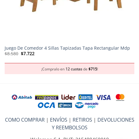
Juego De Comedor 4 Sillas Tapizadas Tapa Rectangular Mdp
El
El
$
8.580
$
7.722
precio
precio
original
actual
era:
es:
$8.580.
$7.722.
¡Compralo en
12 cuotas
de
$
715
!
COMO COMPRAR
|
ENVÍOS
|
RETIROS
|
DEVOLUCIONES
Y REEMBOLSOS