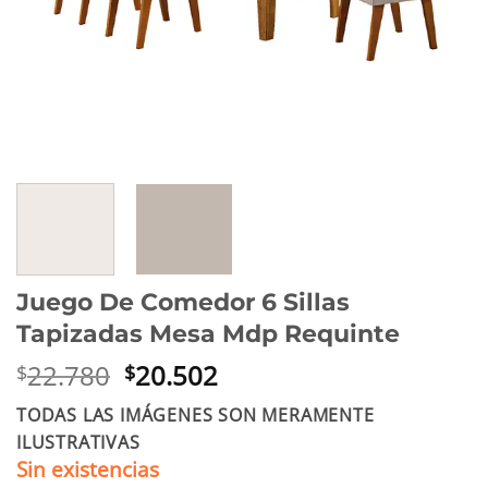
Juego De Comedor 6 Sillas
Tapizadas Mesa Mdp Requinte
El
El
22.780
20.502
$
$
precio
precio
TODAS LAS IMÁGENES SON MERAMENTE
original
actual
ILUSTRATIVAS
era:
es:
Sin existencias
$22.780.
$20.502.