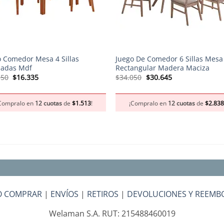
+
o Comedor Mesa 4 Sillas
Juego De Comedor 6 Sillas Mesa
zadas Mdf
Rectangular Madera Maciza
El
El
El
El
150
$
16.335
$
34.050
$
30.645
precio
precio
precio
precio
original
actual
original
actual
era:
es:
era:
es:
Compralo en
12 cuotas
de
$
1.513
!
¡Compralo en
12 cuotas
de
$
2.83
$18.150.
$16.335.
$34.050.
$30.645.
 COMPRAR
|
ENVÍOS
|
RETIROS
|
DEVOLUCIONES Y REEMB
Welaman S.A. RUT: 215488460019