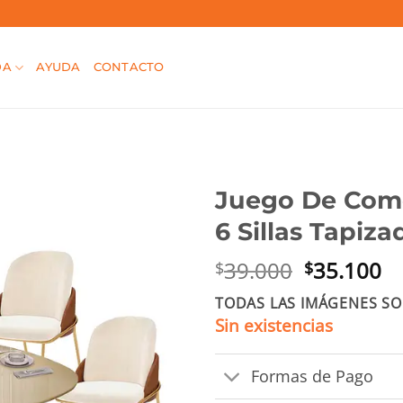
DA
AYUDA
CONTACTO
Juego De Com
6 Sillas Tapiz
El
El
39.000
35.100
$
$
precio
pr
TODAS LAS IMÁGENES SO
original
ac
Sin existencias
era:
es
$39.000.
$3
Formas de Pago