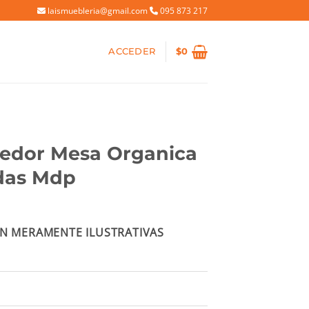
laismuebleria@gmail.com
095 873 217
ACCEDER
$
0
edor Mesa Organica
adas Mdp
ecio
N MERAMENTE ILUSTRATIVAS
tual
:
5.100.