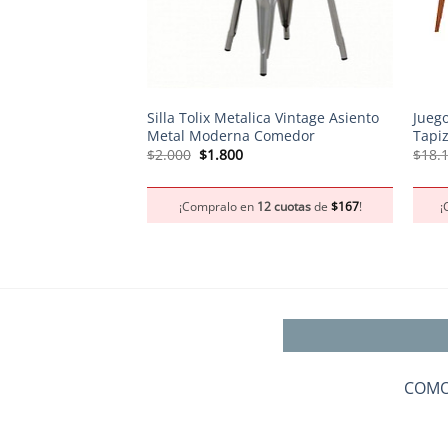
+
+
Silla Tolix Metalica Vintage Asiento
Jueg
Metal Moderna Comedor
Tapi
El
El
$
2.000
$
1.800
$
18.
precio
precio
original
actual
era:
es:
¡Compralo en
12 cuotas
de
$
167
!
¡
$2.000.
$1.800.
COMO