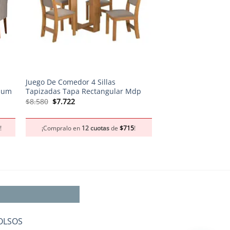
+
+
Juego De Comedor 4 Sillas
Banqueta Eames N
dium
Tapizadas Tapa Rectangular Mdp
El
El
$
3.450
$
3.105
precio
preci
El
El
$
8.580
$
7.722
original
actua
precio
precio
era:
es:
original
actual
¡Compralo en
12 
$3.450.
$3.10
era:
es:
7
!
¡Compralo en
12 cuotas
de
$
715
!
$8.580.
$7.722.
OLSOS