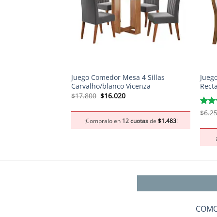
+
+
Juego Comedor Mesa 4 Sillas
Jueg
Carvalho/blanco Vicenza
Rect
El
El
$
17.800
$
16.020
precio
precio
original
actual
Valo
$
6.2
era:
es:
con
¡Compralo en
12 cuotas
de
$
1.483
!
$17.800.
$16.020.
COMO