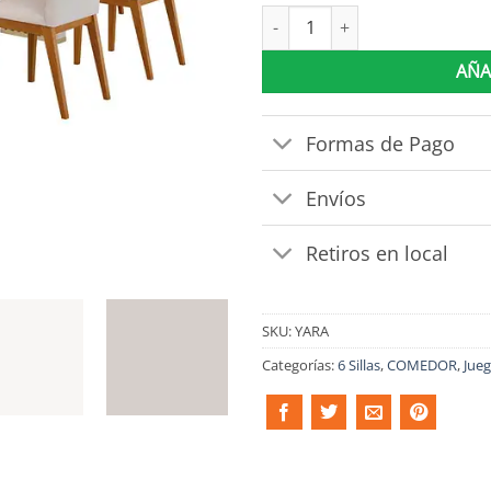
Juego De Comedor Mesa Rectang
AÑA
Formas de Pago
Envíos
Retiros en local
SKU:
YARA
Categorías:
6 Sillas
,
COMEDOR
,
Jue