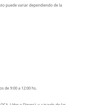
osto puede variar dependiendo de la
os de 9:00 a 12:00 hs.
CA, Líder o Diners), y a través de las