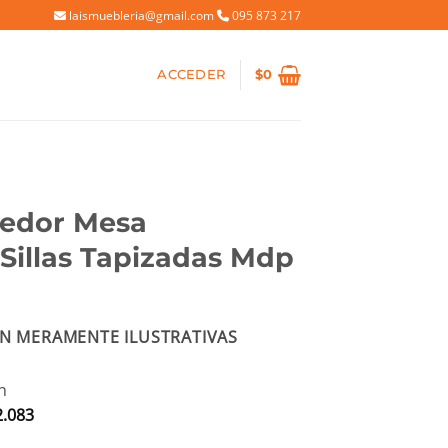
laismuebleria@gmail.com
095 873 217
ACCEDER
$
0
edor Mesa
Sillas Tapizadas Mdp
ecio
N MERAMENTE ILUSTRATIVAS
tual
:
2.500.
n
2.083