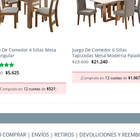
+
o De Comedor 4 Sillas Mesa
Juego De Comedor 6 Sillas
angular
Tapizadas Mesa Moderna Pala
El
El
$
23.600
$
21.240
precio
precio
original
actual
El
El
rado
50
$
5.625
era:
es:
precio
precio
5
de 5
¡Compralo en
12 cuotas
de
$
1.96
$23.600.
$21.240.
original
actual
era:
es:
¡Compralo en
12 cuotas
de
$
521
!
$6.250.
$5.625.
 COMPRAR
|
ENVÍOS
|
RETIROS
|
DEVOLUCIONES Y REEMB