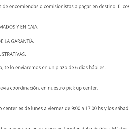
és de encomiendas o comisionistas a pagar en destino. El c
ADOS Y EN CAJA.
E LA GARANTÍA.
USTRATIVAS.
 te lo enviaremos en un plazo de 6 días hábiles.
revia coordinación, en nuestro pick up center.
 center es de lunes a viernes de 9:00 a 17:00 hs y los sábad
agar con las principales tarjetas del país (Visa, Máster, O