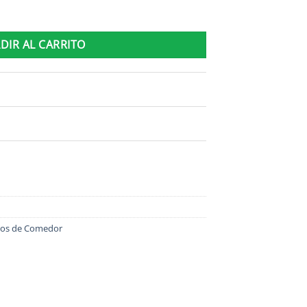
ular 6 Sillas Tapizadas Mdp cantidad
DIR AL CARRITO
gos de Comedor