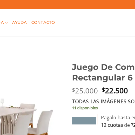
DA
AYUDA
CONTACTO
Juego De Com
Rectangular 6 
El
El
25.000
22.500
$
$
precio
pr
TODAS LAS IMÁGENES SO
original
ac
11 disponibles
era:
es
$25.000.
$2
Pagalo hasta e
12 cuotas
de
$