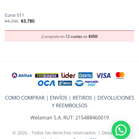
Cuna 011
El
El
$
4.200
$
3.780
precio
precio
original
actual
era:
es:
$4.200.
$3.780.
¡Compralo en
12 cuotas
de
$
350
!
COMO COMPRAR
|
ENVÍOS
|
RETIROS
|
DEVOLUCIONES
Y REEMBOLSOS
Welaman S.A. RUT: 215488460019
© 2026 - Todos los derechos reservados. | Desarrollo y