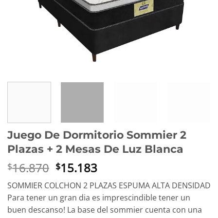
Juego De Dormitorio Sommier 2
Plazas + 2 Mesas De Luz Blanca
El
El
16.870
15.183
$
$
precio
precio
SOMMIER COLCHON 2 PLAZAS ESPUMA ALTA DENSIDAD
original
actual
Para tener un gran dia es imprescindible tener un
era:
es:
buen descanso! La base del sommier cuenta con una
$16.870.
$15.183.