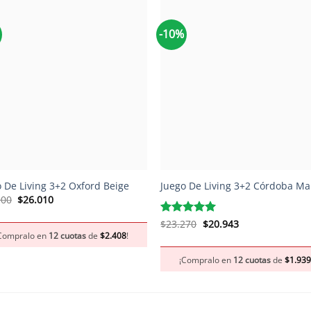
-10%
+
 De Living 3+2 Oxford Beige
Juego De Living 3+2 Córdoba Ma
El
El
900
$
26.010
precio
precio
original
actual
El
El
Valorado
$
23.270
$
20.943
era:
es:
precio
precio
con
5
de 5
Compralo en
12 cuotas
de
$
2.408
!
$28.900.
$26.010.
original
actual
era:
es:
¡Compralo en
12 cuotas
de
$
1.93
$23.270.
$20.943.