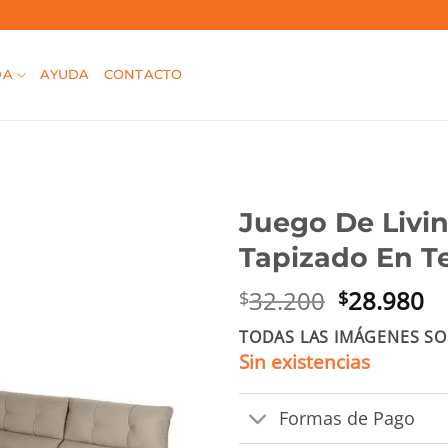
DA
AYUDA
CONTACTO
Juego De Livin
Tapizado En T
El
El
32.200
28.980
$
$
precio
pr
TODAS LAS IMÁGENES SO
original
ac
Sin existencias
era:
es
$32.200.
$2
Formas de Pago