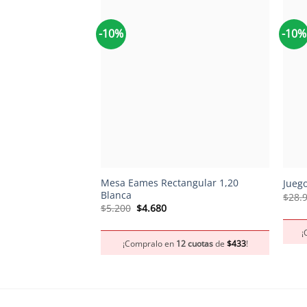
-10%
-10%
+
+
Mesa Eames Rectangular 1,20
Juego
Blanca
$
28.
El
El
$
5.200
$
4.680
precio
precio
original
actual
¡
era:
es:
¡Compralo en
12 cuotas
de
$
433
!
$5.200.
$4.680.