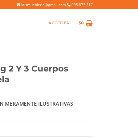
laismuebleria@gmail.com
095 873 217
ACCEDER
$
0
g 2 Y 3 Cuerpos
ela
ecio
N MERAMENTE ILUSTRATIVAS
tual
:
8.980.