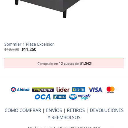
Sommier 1 Plaza Excelsior
El
El
$
12.500
$
11.250
precio
precio
original
actual
era:
es:
$12.500.
$11.250.
¡Compralo en
12 cuotas
de
$
1.042
!
COMO COMPRAR
|
ENVÍOS
|
RETIROS
|
DEVOLUCIONES
Y REEMBOLSOS