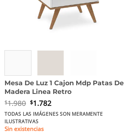
Mesa De Luz 1 Cajon Mdp Patas De
Madera Linea Retro
El
El
1.980
1.782
$
$
precio
precio
TODAS LAS IMÁGENES SON MERAMENTE
original
actual
ILUSTRATIVAS
era:
es:
Sin existencias
$1.980.
$1.782.