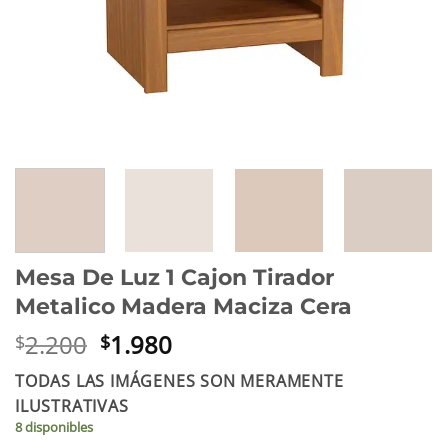
Mesa De Luz 1 Cajon Tirador
Metalico Madera Maciza Cera
El
El
2.200
1.980
$
$
precio
precio
TODAS LAS IMÁGENES SON MERAMENTE
original
actual
ILUSTRATIVAS
era:
es:
8 disponibles
$2.200.
$1.980.