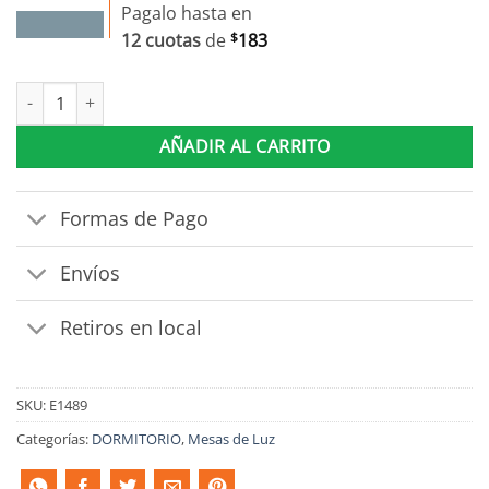
Pagalo hasta en
12 cuotas
de
$
183
Mesa De Luz 1 Cajon Tirador Metalico Madera Maciza Cera cant
AÑADIR AL CARRITO
Formas de Pago
Envíos
Retiros en local
SKU:
E1489
Categorías:
DORMITORIO
,
Mesas de Luz