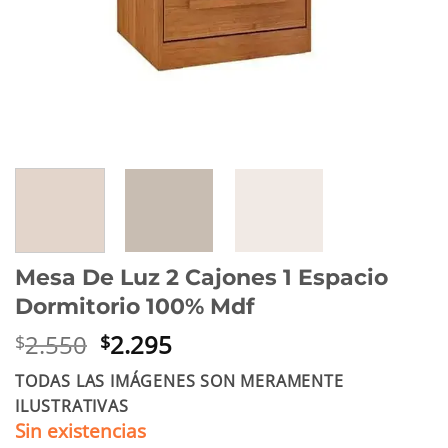
Mesa De Luz 2 Cajones 1 Espacio
Dormitorio 100% Mdf
El
El
2.550
2.295
$
$
precio
precio
TODAS LAS IMÁGENES SON MERAMENTE
original
actual
ILUSTRATIVAS
era:
es:
Sin existencias
$2.550.
$2.295.