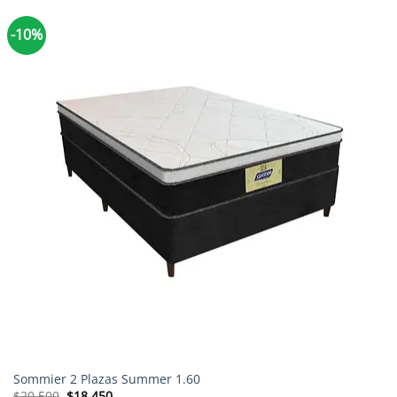
-10%
Sommier 2 Plazas Summer 1.60
El
El
$
20.500
$
18.450