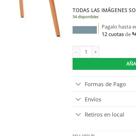
TODAS LAS IMÁGENES SO
54 disponibles
Pagalo hasta e
12 cuotas
de
$
Mesa Eames Rectangular 1,20 
AÑA
Formas de Pago
Envíos
Retiros en local
SKU:
1901.BL