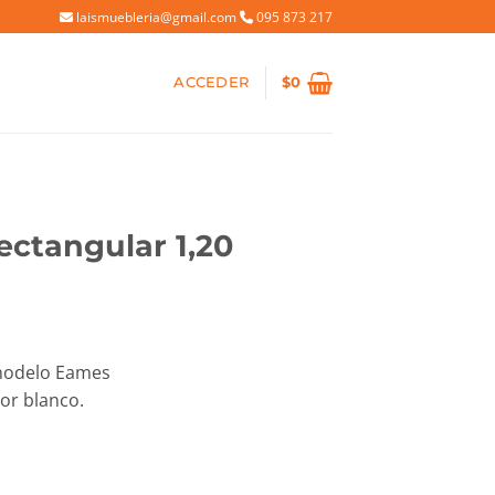
laismuebleria@gmail.com
095 873 217
ACCEDER
$
0
ctangular 1,20
io
modelo Eames
al
or blanco.
80.