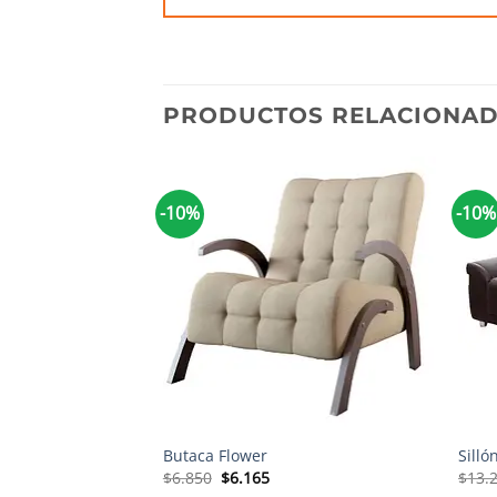
PRODUCTOS RELACIONA
-10%
-10%
+
+
Butaca Flower
Sill
El
El
$
6.850
$
6.165
$
13.
precio
precio