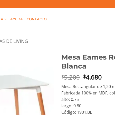
DA
AYUDA
CONTACTO
AS DE LIVING
Mesa Eames Re
Blanca
El
El
5.200
4.680
$
$
precio
prec
Mesa Rectangular de 1,20 
original
actu
Fabricada 100% en MDF, col
era:
es:
alto: 0.75
$5.200.
$4.6
largo: 0.80
Código: 1901.BL