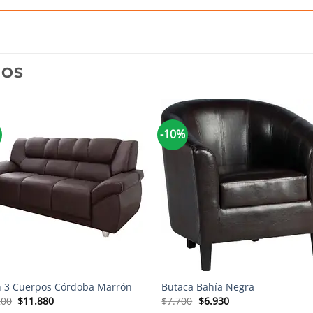
DOS
-10%
+
ón 3 Cuerpos Córdoba Marrón
Butaca Bahía Negra
El
El
El
El
200
$
11.880
$
7.700
$
6.930
precio
precio
precio
precio