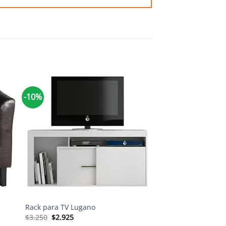
-10%
-10%
+
+
Rack para TV Lugano
Rack para TV Línea
El
El
El
El
$
3.250
$
2.925
$
3.250
$
2.925
precio
precio
precio
preci