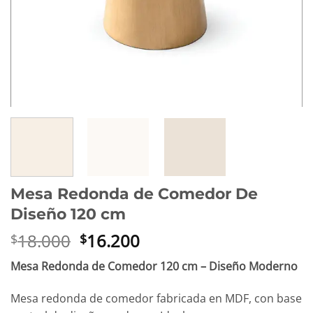
Mesa Redonda de Comedor De
Diseño 120 cm
El
El
18.000
16.200
$
$
precio
precio
Mesa Redonda de Comedor 120 cm – Diseño Moderno
original
actual
era:
es:
Mesa redonda de comedor fabricada en MDF, con base
$18.000.
$16.200.