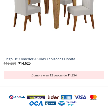
Juego De Comedor 4 Sillas Tapizadas Florata
El
El
$
16.250
$
14.625
precio
precio
original
actual
era:
es:
$16.250.
$14.625.
¡Compralo en
12 cuotas
de
$
1.354
!