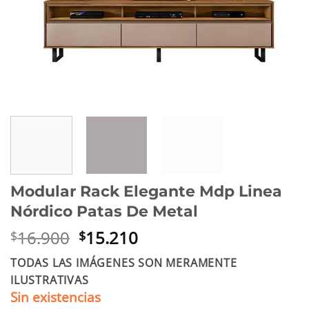
Modular Rack Elegante Mdp Linea
Nórdico Patas De Metal
El
El
16.900
15.210
$
$
precio
precio
TODAS LAS IMÁGENES SON MERAMENTE
original
actual
ILUSTRATIVAS
era:
es:
Sin existencias
$16.900.
$15.210.