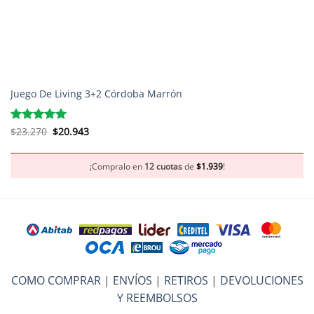
Juego De Living 3+2 Córdoba Marrón
El
El
Valorado
$
23.270
$
20.943
precio
precio
con
5
de 5
original
actual
era:
es:
$23.270.
$20.943.
¡Compralo en
12 cuotas
de
$
1.939
!
COMO COMPRAR
|
ENVÍOS
|
RETIROS
|
DEVOLUCIONES
Y REEMBOLSOS