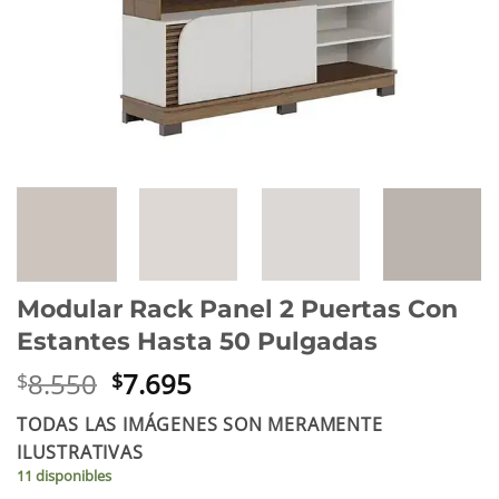
Modular Rack Panel 2 Puertas Con
Estantes Hasta 50 Pulgadas
El
El
8.550
7.695
$
$
precio
precio
TODAS LAS IMÁGENES SON MERAMENTE
original
actual
ILUSTRATIVAS
era:
es:
11 disponibles
$8.550.
$7.695.