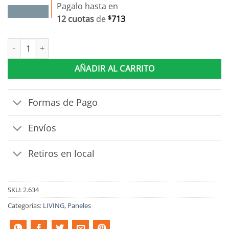
Pagalo hasta en
12 cuotas
de
$
713
Modular Rack Panel 2 Puertas Con Estantes Hasta 50 Pulgadas c
AÑADIR AL CARRITO
Formas de Pago
Envíos
Retiros en local
SKU:
2.634
Categorías:
LIVING
,
Paneles