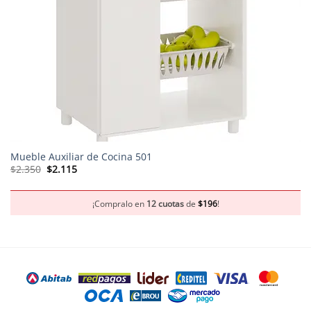
Mueble Auxiliar de Cocina 501
El
El
$
2.350
$
2.115
precio
precio
original
actual
era:
es:
$2.350.
$2.115.
¡Compralo en
12 cuotas
de
$
196
!