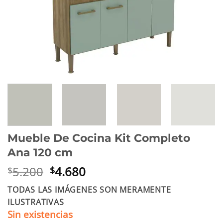
Mueble De Cocina Kit Completo
Ana 120 cm
El
El
5.200
4.680
$
$
precio
precio
TODAS LAS IMÁGENES SON MERAMENTE
original
actual
ILUSTRATIVAS
era:
es:
Sin existencias
$5.200.
$4.680.