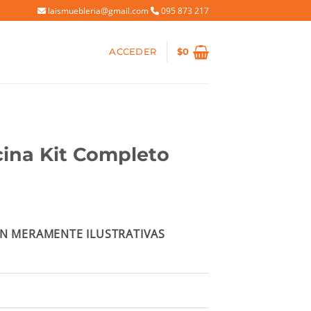
laismuebleria@gmail.com
095 873 217
ACCEDER
$
0
ina Kit Completo
io
N MERAMENTE ILUSTRATIVAS
al
90.