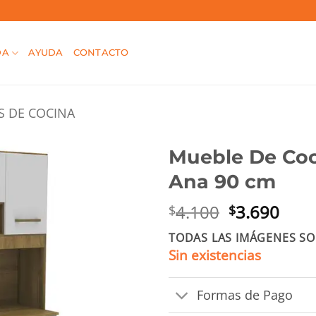
DA
AYUDA
CONTACTO
TS DE COCINA
Mueble De Coc
Ana 90 cm
El
El
4.100
3.690
$
$
precio
prec
TODAS LAS IMÁGENES SO
original
actu
Sin existencias
era:
es:
$4.100.
$3.6
Formas de Pago