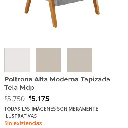
Poltrona Alta Moderna Tapizada
Tela Mdp
El
El
5.750
5.175
$
$
precio
precio
TODAS LAS IMÁGENES SON MERAMENTE
original
actual
ILUSTRATIVAS
era:
es:
Sin existencias
$5.750.
$5.175.