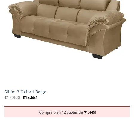
Sillón 3 Oxford Beige
El
El
$
17.390
$
15.651
precio
precio
original
actual
era:
es:
$17.390.
$15.651.
¡Compralo en
12 cuotas
de
$
1.449
!