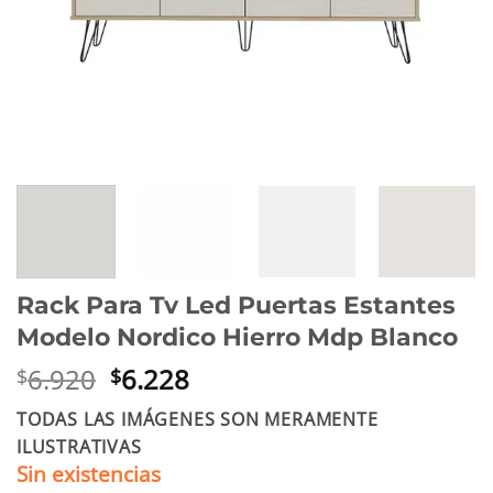
Rack Para Tv Led Puertas Estantes
Modelo Nordico Hierro Mdp Blanco
El
El
6.920
6.228
$
$
precio
precio
TODAS LAS IMÁGENES SON MERAMENTE
original
actual
ILUSTRATIVAS
era:
es:
Sin existencias
$6.920.
$6.228.