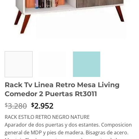
Rack Tv Linea Retro Mesa Living
Comedor 2 Puertas Rt3011
El
El
3.280
2.952
$
$
precio
precio
RACK ESTILO RETRO NEGRO NATURE
original
actual
Aparador de dos puertas y dos estantes. Composicion
era:
es:
general de MDP y pies de madera. Bisagras de acero.
$3.280.
$2.952.