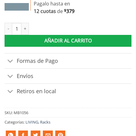
Pagalo hasta en
12 cuotas
de
$
379
Rack Tv Living Comedor 1 Puerta Con Estantes Hasta 55 cantidad
AÑADIR AL CARRITO
Formas de Pago
Envíos
Retiros en local
SKU:
MB1056
Categorías:
LIVING
,
Racks