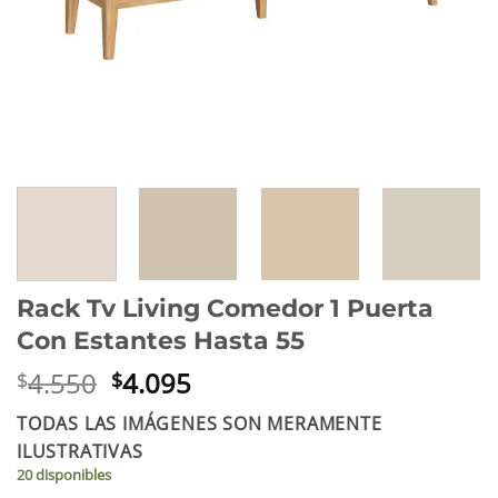
Rack Tv Living Comedor 1 Puerta
Con Estantes Hasta 55
El
El
4.550
4.095
$
$
precio
precio
TODAS LAS IMÁGENES SON MERAMENTE
original
actual
ILUSTRATIVAS
era:
es:
20 disponibles
$4.550.
$4.095.