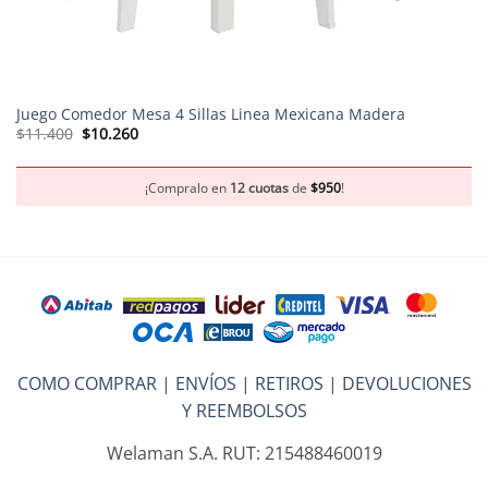
Juego Comedor Mesa 4 Sillas Linea Mexicana Madera
El
El
$
11.400
$
10.260
precio
precio
original
actual
era:
es:
$11.400.
$10.260.
¡Compralo en
12 cuotas
de
$
950
!
COMO COMPRAR
|
ENVÍOS
|
RETIROS
|
DEVOLUCIONES
Y REEMBOLSOS
Welaman S.A. RUT: 215488460019