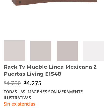
Rack Tv Mueble Linea Mexicana 2
Puertas Living E1548
El
El
4.750
4.275
$
$
precio
precio
TODAS LAS IMÁGENES SON MERAMENTE
original
actual
ILUSTRATIVAS
era:
es:
Sin existencias
$4.750.
$4.275.