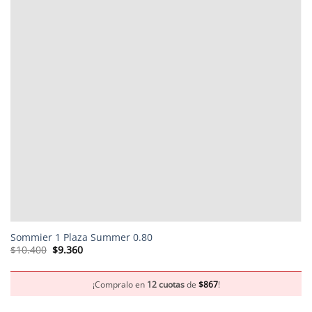
Sommier 1 Plaza Summer 0.80
El
El
$
10.400
$
9.360
precio
precio
original
actual
era:
es:
$10.400.
$9.360.
¡Compralo en
12 cuotas
de
$
867
!