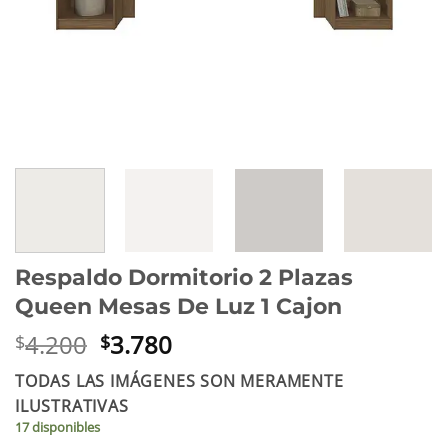
Respaldo Dormitorio 2 Plazas
Queen Mesas De Luz 1 Cajon
El
El
4.200
3.780
$
$
precio
precio
TODAS LAS IMÁGENES SON MERAMENTE
original
actual
ILUSTRATIVAS
era:
es:
17 disponibles
$4.200.
$3.780.