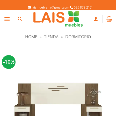
Saltar
Welaman S.A. RUT: 215488460019
laismuebleria@gmail.com
095 873 217
al
contenido
HOME
»
TIENDA
»
DORMITORIO
-10%