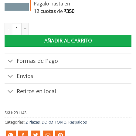
Pagalo hasta en
12 cuotas
de
$
350
Respaldo Dormitorio 2 Plazas Queen Mesas De Luz 1 Cajon cant
AÑADIR AL CARRITO
Formas de Pago
Envíos
Retiros en local
SKU:
231143
Categorías:
2 Plazas
,
DORMITORIO
,
Respaldos