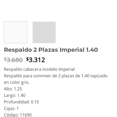
Respaldo 2 Plazas Imperial 1.40
El
El
3.680
3.312
$
$
precio
precio
Respaldo cabecera modelo Imperial
original
actual
Respaldo para sommier de 2 plazas de 1.40 tapizado
era:
es:
en color gris.
$3.680.
$3.312.
Alto: 1.25
Largo: 1.40
Profundidad: 0.10
Cajas: 1
Código: 11690