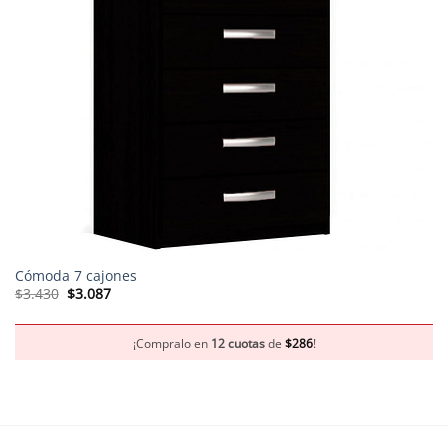
Cómoda 7 cajones
El
El
$
3.430
$
3.087
precio
precio
original
actual
era:
es:
$3.430.
$3.087.
¡Compralo en
12 cuotas
de
$
286
!