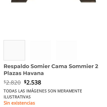
Respaldo Somier Cama Sommier 2
Plazas Havana
El
El
2.820
2.538
$
$
precio
precio
TODAS LAS IMÁGENES SON MERAMENTE
original
actual
ILUSTRATIVAS
era:
es:
Sin existencias
$2.820.
$2.538.