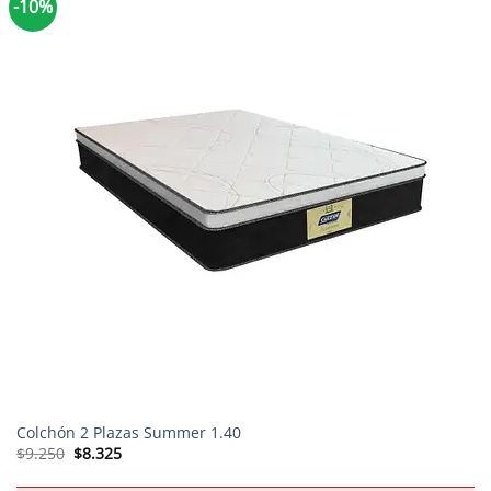
-10%
Colchón 2 Plazas Summer 1.40
El
El
$
9.250
$
8.325
precio
precio
original
actual