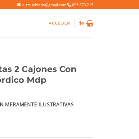
laismuebleria@gmail.com
095 873 217
ACCEDER
$
0
tas 2 Cajones Con
Nórdico Mdp
io
N MERAMENTE ILUSTRATIVAS
al
80.