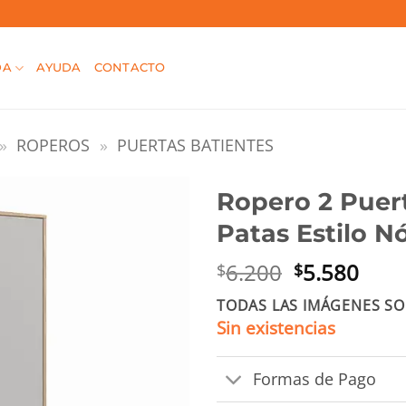
DA
AYUDA
CONTACTO
»
ROPEROS
»
PUERTAS BATIENTES
Ropero 2 Puer
Patas Estilo 
El
El
6.200
5.580
$
$
precio
prec
TODAS LAS IMÁGENES SO
original
actu
Sin existencias
era:
es:
$6.200.
$5.5
Formas de Pago