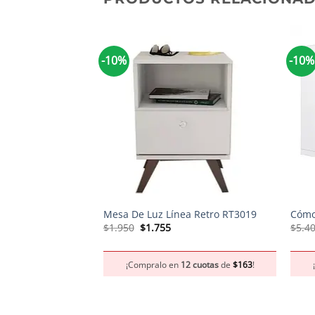
-10%
-10%
+
+
Mesa De Luz Línea Retro RT3019
Cómo
El
El
$
1.950
$
1.755
$
5.4
precio
precio
original
actual
era:
es:
¡Compralo en
12 cuotas
de
$
163
!
$1.950.
$1.755.