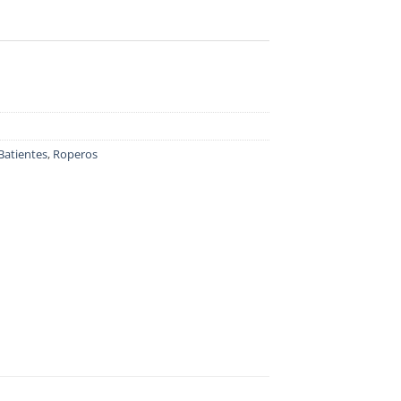
Batientes
,
Roperos