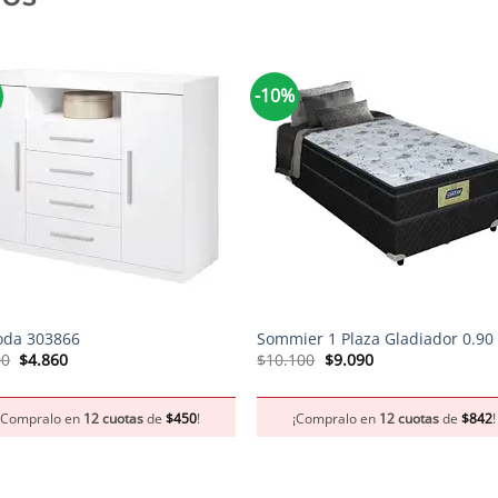
-10%
+
da 303866
Sommier 1 Plaza Gladiador 0.90
El
El
El
El
00
$
4.860
$
10.100
$
9.090
precio
precio
precio
precio
original
actual
original
actual
era:
es:
era:
es:
¡Compralo en
12 cuotas
de
$
450
!
¡Compralo en
12 cuotas
de
$
842
!
$5.400.
$4.860.
$10.100.
$9.090.